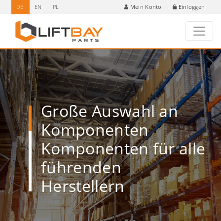
DE
EN
PL
Einloggen
Mein Konto
Große Auswahl an
Komponenten
Komponenten für alle
führenden
Herstellern