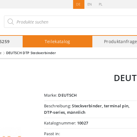
DE
EN
PL
roducts
arch
75259
Teilekatalog
Produktanfrag
e
DEUTSCH DTP Steckverbinder
DEUT
Marke:
DEUTSCH
Beschreibung:
Steckverbinder, terminal pin,
DTP-series, männlich
Katalognummer:
10027
Passt in: