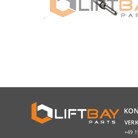
KON
VER
+49 