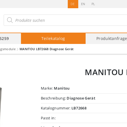
DE
EN
PL
roducts
arch
75259
Teilekatalog
Produktanfrag
ngsmodule
MANITOU LB72668 Diagnose Gerät
MANITOU L
Marke:
Manitou
Beschreibung:
Diagnose Gerät
Katalognummer:
LB72668
Passt in: