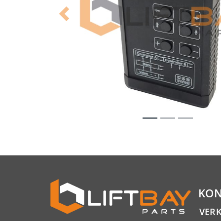
Previous
KON
VER