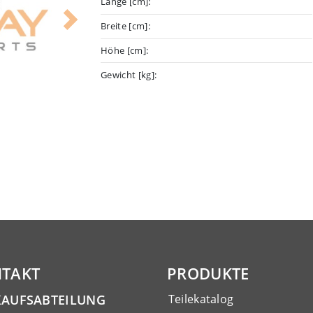
Länge [cm]:
Breite [cm]:
Next
Höhe [cm]:
Gewicht [kg]:
TAKT
PRODUKTE
KAUFSABTEILUNG
Teilekatalog