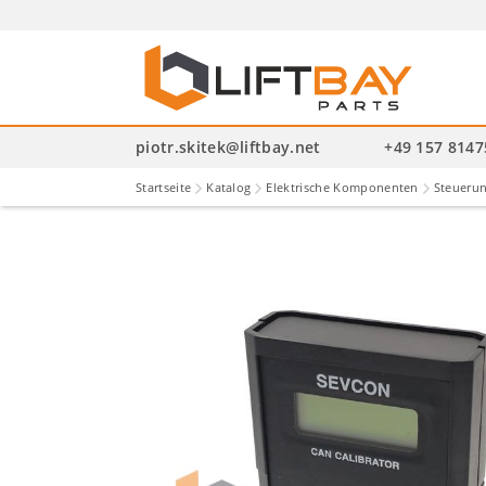
P
se
piotr.skitek@liftbay.net
+49 157 814
Startseite
Katalog
Elektrische Komponenten
Steueru