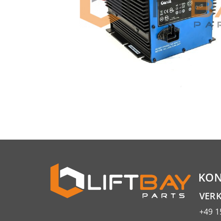
KON
VER
+49 