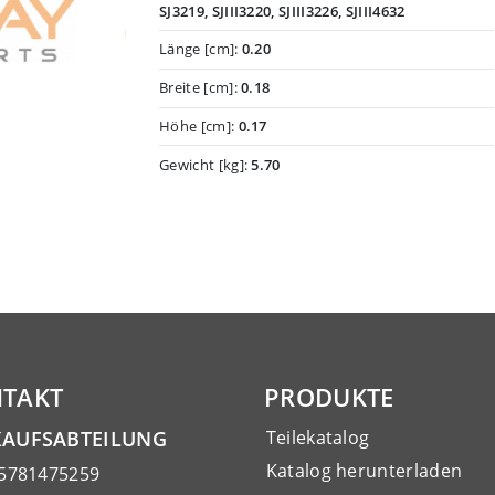
SJ3219, SJIII3220, SJIII3226, SJIII4632
Länge [cm]:
0.20
Breite [cm]:
0.18
Höhe [cm]:
0.17
Gewicht [kg]:
5.70
TAKT
PRODUKTE
KAUFSABTEILUNG
Teilekatalog
Katalog herunterladen
15781475259