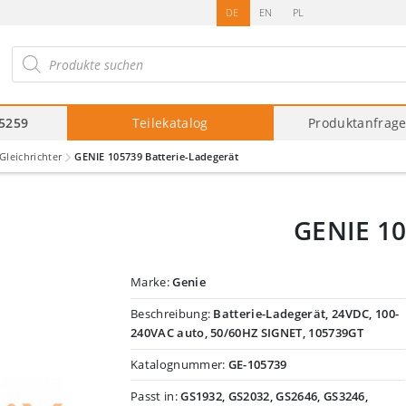
DE
EN
PL
roducts
arch
75259
Teilekatalog
Produktanfrag
leichrichter
GENIE 105739 Batterie-Ladegerät
GENIE 10
Marke:
Genie
Beschreibung:
Batterie-Ladegerät, 24VDC, 100-
240VAC auto, 50/60HZ SIGNET, 105739GT
Katalognummer:
GE-105739
Passt in:
GS1932, GS2032, GS2646, GS3246,