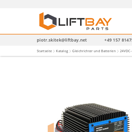
P
se
piotr.skitek@liftbay.net
+49 157 814
Startseite
Katalog
Gleichrichter und Batterien
24VDC-G