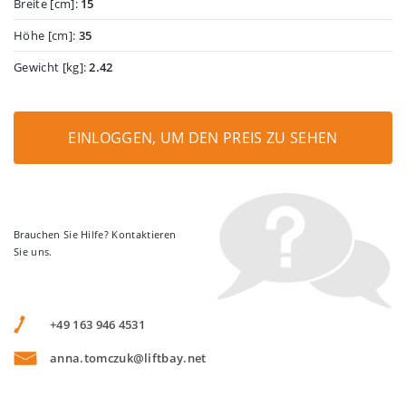
Breite [cm]:
15
Höhe [cm]:
35
Gewicht [kg]:
2.42
EINLOGGEN, UM DEN PREIS ZU SEHEN
Brauchen Sie Hilfe? Kontaktieren
Sie uns.
+49 163 946 4531
anna.tomczuk@liftbay.net