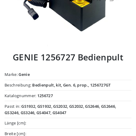
GENIE 1256727 Bedienpult
Marke:
Genie
Beschreibung:
Bedienpult, kit, Gen. 6, prop., 1256727GT
Katalognummer:
1256727
Passt in:
GS1932, GS1932, GS2032, GS2032, GS2646, GS2646,
GS3246, GS3246, GS4047, GS4047
Länge [cm]:
Breite [cm]: