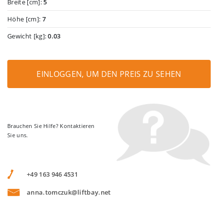
Breite [cm]:
5
Höhe [cm]:
7
Gewicht [kg]:
0.03
EINLOGGEN, UM DEN PREIS ZU SEHEN
Brauchen Sie Hilfe? Kontaktieren
Sie uns.
+49 163 946 4531
anna.tomczuk@liftbay.net