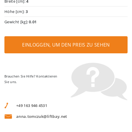
Breite [cm]:
4
Höhe [cm]:
3
Gewicht [kg]:
0.01
EINLOGGEN, UM DEN PREIS ZU SEHEN
Brauchen Sie Hilfe? Kontaktieren
Sie uns.
+49 163 946 4531
anna.tomczuk@liftbay.net