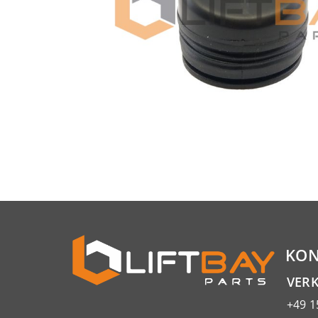
KON
VER
+49 