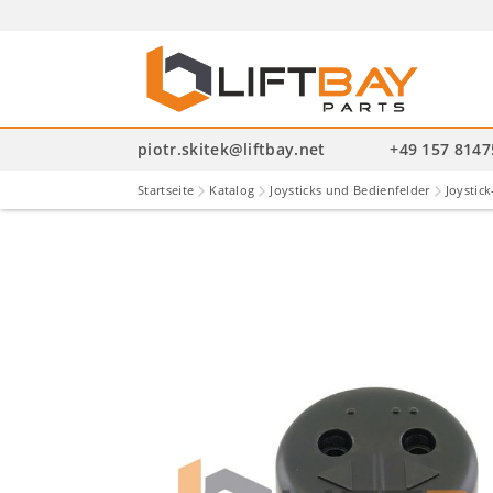
P
se
piotr.skitek@liftbay.net
+49 157 814
Startseite
Katalog
Joysticks und Bedienfelder
Joysti