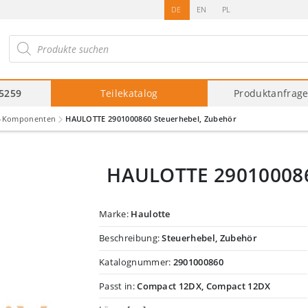
DE
EN
PL
roducts
arch
75259
Teilekatalog
Produktanfrag
ck-Komponenten
HAULOTTE 2901000860 Steuerhebel, Zubehör
HAULOTTE 290100086
Marke:
Haulotte
Beschreibung:
Steuerhebel, Zubehör
Katalognummer:
2901000860
Passt in:
Compact 12DX, Compact 12DX