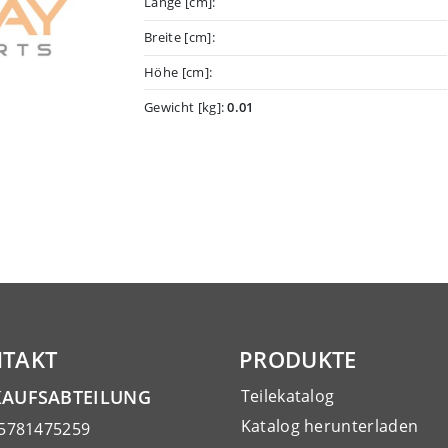
Länge [cm]:
Breite [cm]:
Höhe [cm]:
Gewicht [kg]:
0.01
TAKT
PRODUKTE
KAUFSABTEILUNG
Teilekatalog
Katalog herunterladen
15781475259