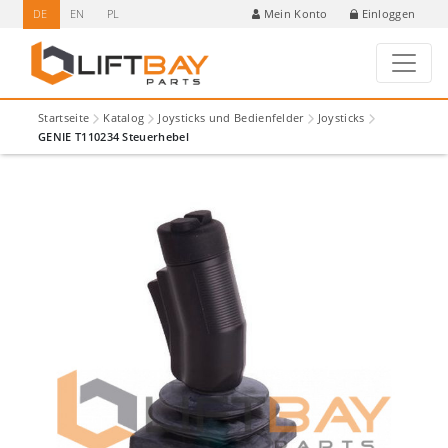
DE
EN
PL
Einloggen
Mein Konto
Startseite
Katalog
Joysticks und Bedienfelder
Joysticks
GENIE T110234 Steuerhebel