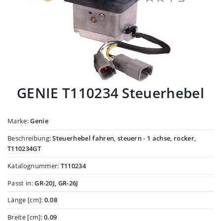
GENIE T110234 Steuerhebel
Marke:
Genie
Beschreibung:
Steuerhebel fahren, steuern - 1 achse, rocker,
T110234GT
Katalognummer:
T110234
Passt in:
GR-20J, GR-26J
Länge [cm]:
0.08
Breite [cm]:
0.09