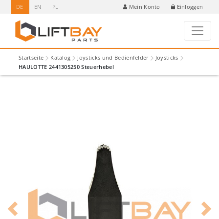
DE
EN
PL
Einloggen
Mein Konto
Startseite
Katalog
Joysticks und Bedienfelder
Joysticks
HAULOTTE 2441305250 Steuerhebel
Previous
Next