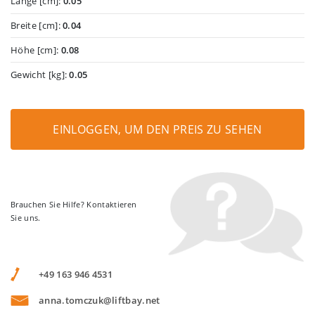
Länge [cm]:
0.05
Breite [cm]:
0.04
Höhe [cm]:
0.08
Gewicht [kg]:
0.05
EINLOGGEN, UM DEN PREIS ZU SEHEN
Brauchen Sie Hilfe? Kontaktieren
Sie uns.
+49 163 946 4531
anna.tomczuk@liftbay.net