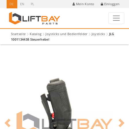
DE
EN
PL
Einloggen
Mein Konto
Startseite
Katalog
Joysticks und Bedienfelder
Joysticks
JLG
1001134438 Steuerhebel
Previous
Next