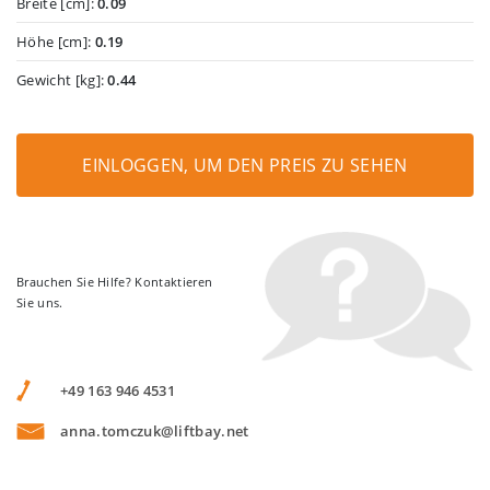
Breite [cm]:
0.09
Höhe [cm]:
0.19
Gewicht [kg]:
0.44
EINLOGGEN, UM DEN PREIS ZU SEHEN
Brauchen Sie Hilfe? Kontaktieren
Sie uns.
+49 163 946 4531
anna.tomczuk@liftbay.net