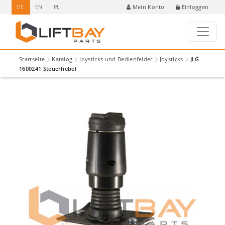
DE
EN
PL
Einloggen
Mein Konto
Startseite
Katalog
Joysticks und Bedienfelder
Joysticks
JLG
1600241 Steuerhebel