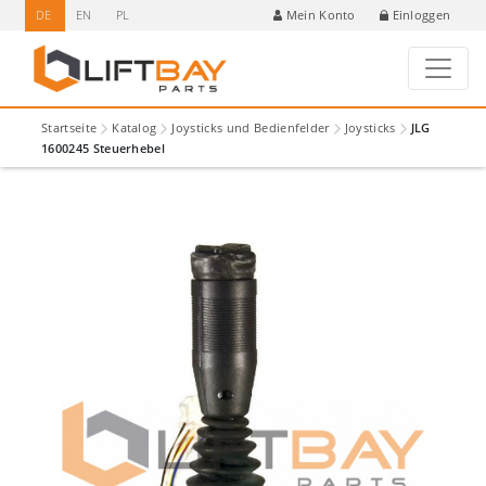
DE
EN
PL
Einloggen
Mein Konto
Startseite
Katalog
Joysticks und Bedienfelder
Joysticks
JLG
1600245 Steuerhebel