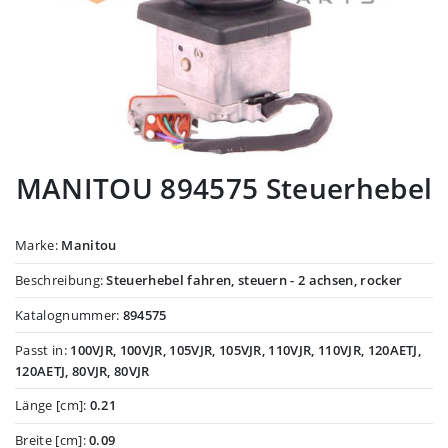
MANITOU 894575 Steuerhebel
Marke:
Manitou
Beschreibung:
Steuerhebel fahren, steuern - 2 achsen, rocker
Katalognummer:
894575
Passt in:
100VJR, 100VJR, 105VJR, 105VJR, 110VJR, 110VJR, 120AETJ,
120AETJ, 80VJR, 80VJR
Länge [cm]:
0.21
Breite [cm]:
0.09