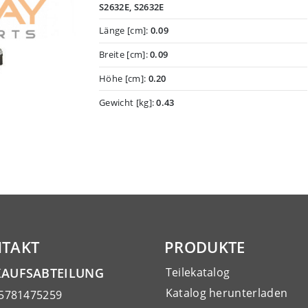
S2632E, S2632E
Länge [cm]:
0.09
Breite [cm]:
0.09
Höhe [cm]:
0.20
Gewicht [kg]:
0.43
TAKT
PRODUKTE
KAUFSABTEILUNG
Teilekatalog
Katalog herunterladen
15781475259