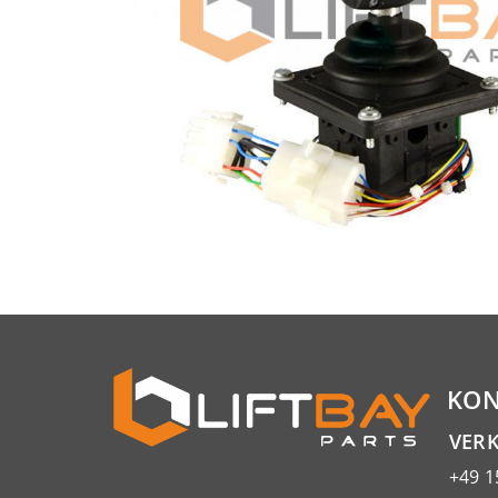
KON
VER
+49 