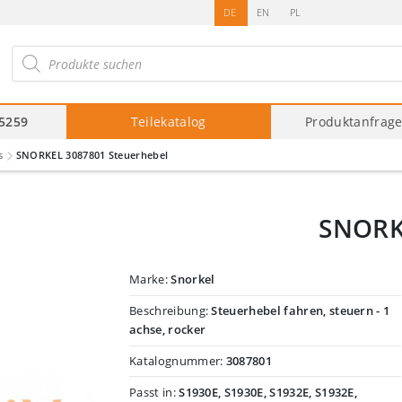
DE
EN
PL
roducts
arch
75259
Teilekatalog
Produktanfrag
s
SNORKEL 3087801 Steuerhebel
SNORK
Marke:
Snorkel
Beschreibung:
Steuerhebel fahren, steuern - 1
achse, rocker
Katalognummer:
3087801
Passt in:
S1930E, S1930E, S1932E, S1932E,