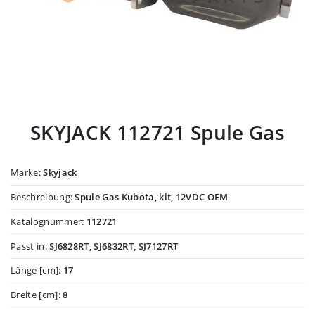
SKYJACK 112721 Spule Gas
Marke:
Skyjack
Beschreibung:
Spule Gas Kubota, kit, 12VDC OEM
Katalognummer:
112721
Passt in:
SJ6828RT, SJ6832RT, SJ7127RT
Länge [cm]:
17
Breite [cm]:
8