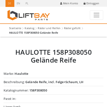
DE
EN
PL
Einloggen
Mein Konto
Startseite
Katalog
Räder und Reifen
Räder gefüllt
HAULOTTE 158P308050 Gelände Reife
HAULOTTE 158P308050
Gelände Reife
Marke:
Haulotte
Beschreibung:
Gelände Reife, incl. Felge+Schaum, LH
Katalognummer:
158P308050
Passt in:
Länge [cm]: