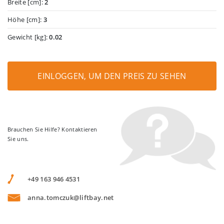
Breite [cm]:
2
Höhe [cm]:
3
Gewicht [kg]:
0.02
EINLOGGEN, UM DEN PREIS ZU SEHEN
Brauchen Sie Hilfe? Kontaktieren
Sie uns.
+49 163 946 4531
anna.tomczuk@liftbay.net