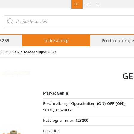
DE
EN
PL
roducts
arch
75259
Teilekatalog
Produktanfrag
alter
GENIE 128200 Kippschalter
GE
Marke:
Genie
Beschreibung:
Kippschalter, (ON)-OFF-(ON),
SPDT, 128200GT
Katalognummer:
128200
Passt in: