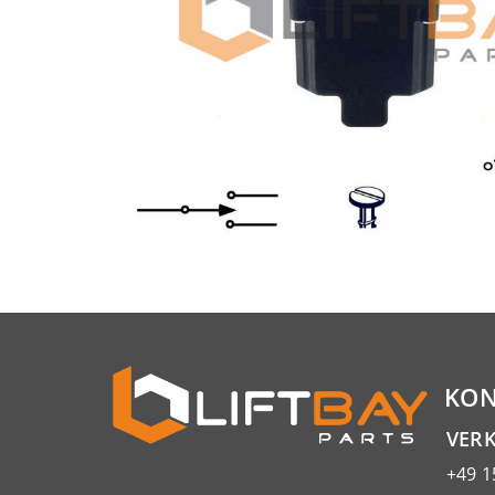
KON
VER
+49 