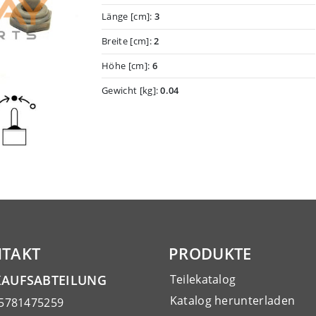
Länge [cm]:
3
Breite [cm]:
2
Höhe [cm]:
6
Gewicht [kg]:
0.04
TAKT
PRODUKTE
KAUFSABTEILUNG
Teilekatalog
Katalog herunterladen
15781475259