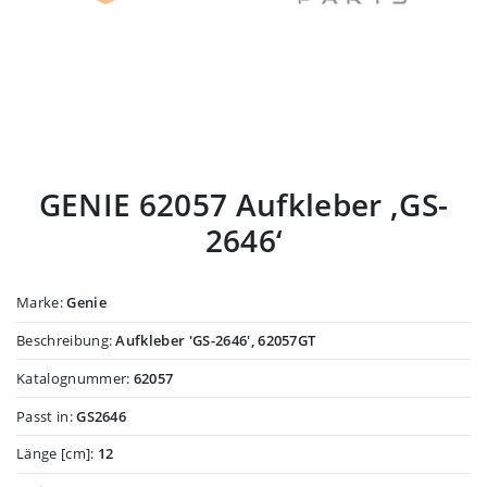
GENIE 62057 Aufkleber ‚GS-
2646‘
Marke:
Genie
Beschreibung:
Aufkleber 'GS-2646', 62057GT
Katalognummer:
62057
Passt in:
GS2646
Länge [cm]:
12