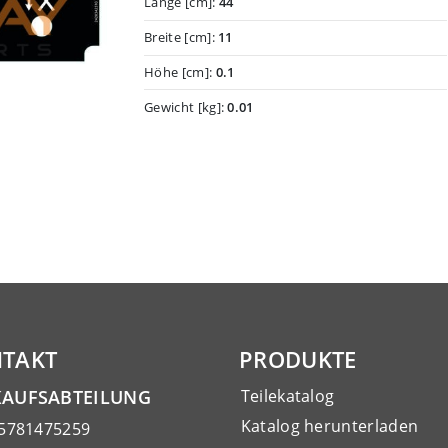
Länge [cm]:
44
Breite [cm]:
11
Höhe [cm]:
0.1
Gewicht [kg]:
0.01
TAKT
PRODUKTE
KAUFSABTEILUNG
Teilekatalog
Katalog herunterladen
15781475259