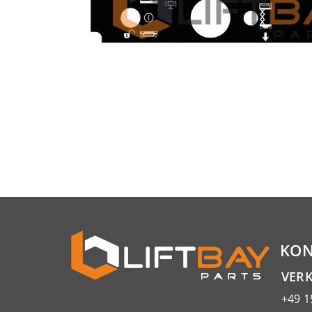
KON
VER
+49 