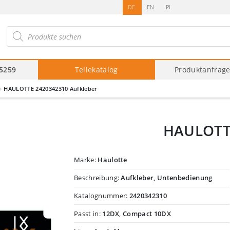
DE
EN
PL
roducts
arch
75259
Teilekatalog
Produktanfrag
HAULOTTE 2420342310 Aufkleber
HAULOTTE
Marke:
Haulotte
Beschreibung:
Aufkleber, Untenbedienung
Katalognummer:
2420342310
Passt in:
12DX, Compact 10DX