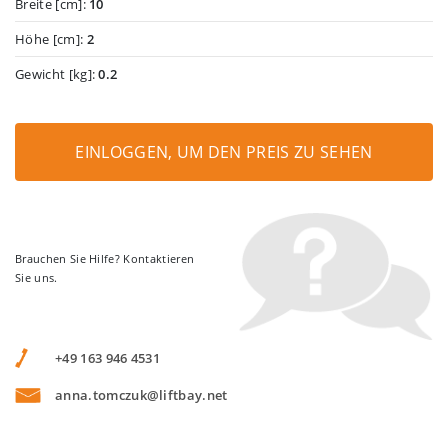
Breite [cm]:
10
Höhe [cm]:
2
Gewicht [kg]:
0.2
EINLOGGEN, UM DEN PREIS ZU SEHEN
Brauchen Sie Hilfe? Kontaktieren
Sie uns.
+49 163 946 4531
anna.tomczuk@liftbay.net