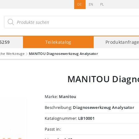
DE
EN
PL
roducts
arch
75259
Teilekatalog
Produktanfrag
sche Werkzeuge
MANITOU Diagnosewerkzeug Analysator
MANITOU Diagno
Marke:
Manitou
Beschreibung:
Diagnosewerkzeug Analysator
Katalognummer:
LB10001
Passt in: