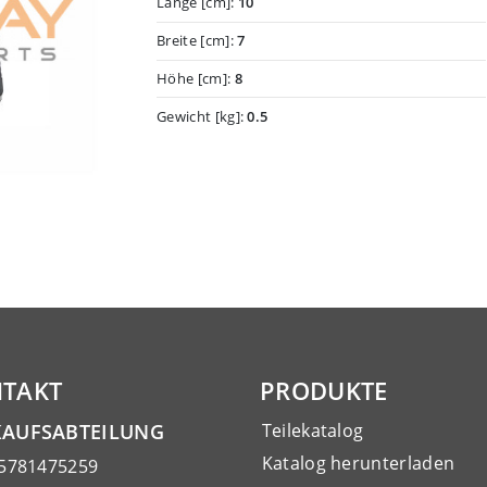
Länge [cm]:
10
Breite [cm]:
7
Höhe [cm]:
8
Gewicht [kg]:
0.5
TAKT
PRODUKTE
KAUFSABTEILUNG
Teilekatalog
Katalog herunterladen
15781475259