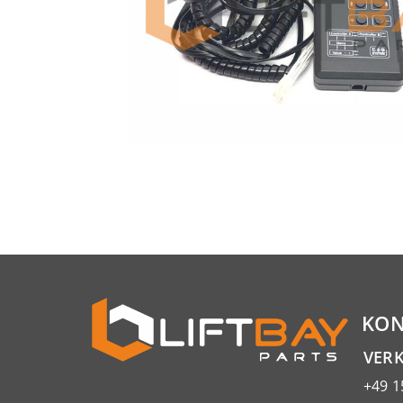
KON
VER
+49 