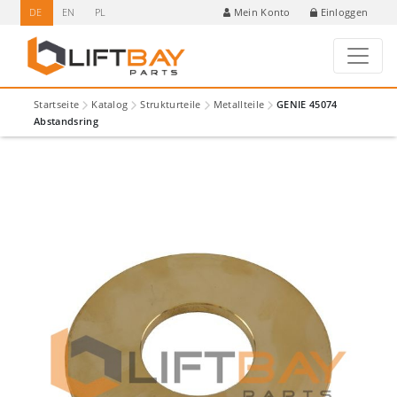
DE
EN
PL
Einloggen
Mein Konto
Startseite
Katalog
Strukturteile
Metallteile
GENIE 45074
Abstandsring