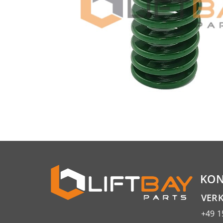
KON
VER
+49 