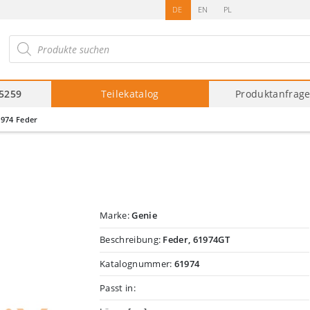
DE
EN
PL
roducts
arch
75259
Teilekatalog
Produktanfrag
974 Feder
Marke:
Genie
Beschreibung:
Feder, 61974GT
Katalognummer:
61974
Passt in: