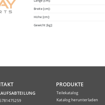
Länge [cm]:
Breite [cm]:
Höhe [cm]:
Gewicht [kg]:
TAKT
PRODUKTE
KAUFSABTEILUNG
Teilekatalog
Katalog herunterladen
15781475259