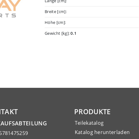
Länge [cm]:
Breite [cm]:
Höhe [cm]:
Gewicht [kg]:
0.1
TAKT
PRODUKTE
KAUFSABTEILUNG
Teilekatalog
Katalog herunterladen
15781475259