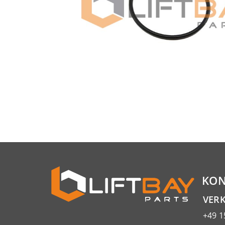
KON
VER
+49 