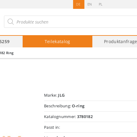
DE
EN
PL
roducts
arch
75259
Teilekatalog
Produktanfrag
182 Ring
Marke:
JLG
Beschreibung:
O-ring
Katalognummer:
3780182
Passt in: