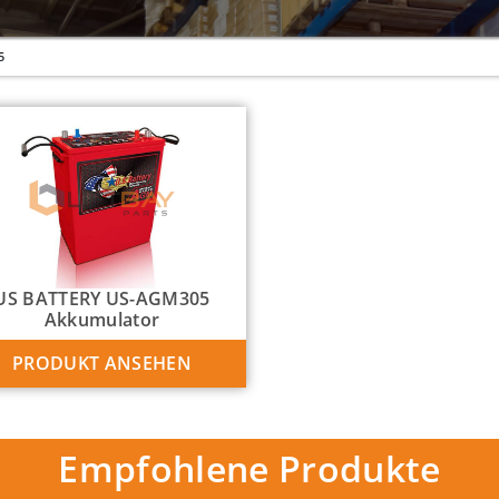
5
US BATTERY US-AGM305
Akkumulator
PRODUKT ANSEHEN
Empfohlene Produkte