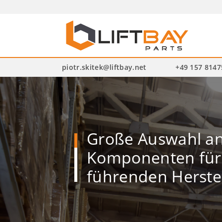
P
se
piotr.skitek@liftbay.net
+49 157 814
Große Auswahl a
Komponenten für 
führenden Herste