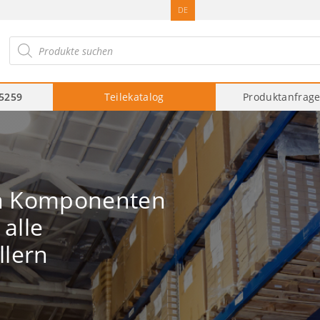
DE
roducts
arch
75259
Teilekatalog
Produktanfrag
n Komponenten
alle
llern