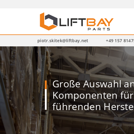
P
se
piotr.skitek@liftbay.net
+49 157 814
Große Auswahl a
Komponenten für 
führenden Herste