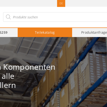
DE
roducts
arch
75259
Teilekatalog
Produktanfrag
n Komponenten
alle
llern