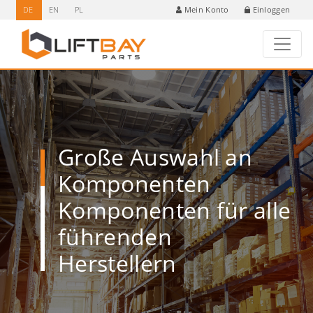
DE
EN
PL
Einloggen
Mein Konto
Große Auswahl an
Komponenten
Komponenten für alle
führenden
Herstellern